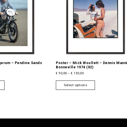
gerum – Pendine Sands
Poster – Mick Woollett – Dennis Mann
Bonneville 1974 (02)
P
€
90,00
–
€
130,00
r
T
T
i
Select options
h
h
c
i
i
e
s
s
r
a
p
p
n
r
r
g
o
o
e
d
d
:
u
u
€