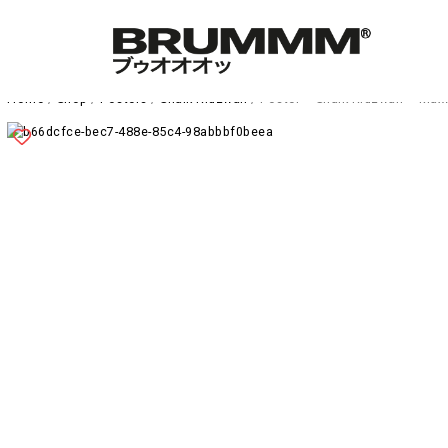
Home
/
Shop
/
Posters
/
Shaik Ridzwan
/ Poster – Shaik Ridzwan – Max