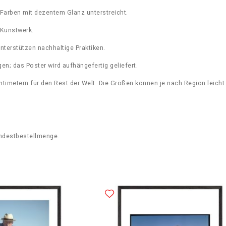
u
Farben mit dezentem Glanz unterstreicht.
a
n
 Kunstwerk.
t
i
nterstützen nachhaltige Praktiken.
t
n; das Poster wird aufhängefertig geliefert.
y
ntimetern für den Rest der Welt. Die Größen können je nach Region leicht 
ndestbestellmenge.