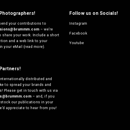
c
c
9
t
t
 Photographers!
Follow us on Socials!
0
h
h
,
a
a
send your contributions to
Instagram
0
s
s
0
ssions@brummm.com
– we’re
m
m
Facebook
t
o share your work. Include a short
u
u
h
tion and a web link to your
Youtube
r
l
l
in your eMail (
read more
).
o
t
t
u
i
i
g
p
p
h
l
l
Partners!
€
e
e
1
internationally distributed
and
v
v
3
ike to spread your brands and
a
a
0
! Please get in touch with us via
r
r
,
ers@brummm.com
– and, if you
i
i
0
 stock our publications in your
a
a
0
e’d appreciate to hear from you!
n
n
t
t
s
s
.
.