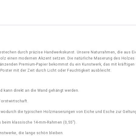
n
–
M
a
x
w
e
l
l
stechen durch präzise Handwerkskunst. Unsere Naturrahmen, die aus Eic
H
lz einen modernen Akzent setzen. Die natürliche Maserung des Holzes 
a
länzenden Premium-Papier bekommst du ein Kunstwerk, das mit kräftigen
z
oster mit der Zeit durch Licht oder Feuchtigkeit ausbleicht.
a
n
'
d kann direkt an die Wand gehängt werden.
M
u
orstwirtschaft.
s
k
ß, wodurch die typischen Holzmaserungen von Eiche und Esche zur Geltu
e
t
 als beim klassische 14-mm-Rahmen (0,55″).
'
nstwerke, die lange schön bleiben.
q