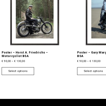
Poster – Horst A. Friedrichs –
Poster – Gary Mar
Motorcyclist BSA
BSA
P
P
€
90,00
–
€
130,00
€
90,00
–
€
130,00
r
r
T
i
i
Select options
Select options
h
c
c
i
e
e
s
r
r
a
a
p
n
n
r
g
g
o
e
e
d
:
:
u
€
€