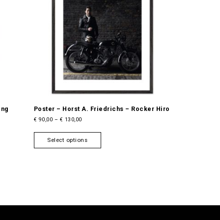
ing
Poster – Horst A. Friedrichs – Rocker Hiro
P
€
90,00
–
€
130,00
r
T
i
Select options
h
c
i
e
s
r
a
p
n
r
g
o
e
d
:
u
€
c