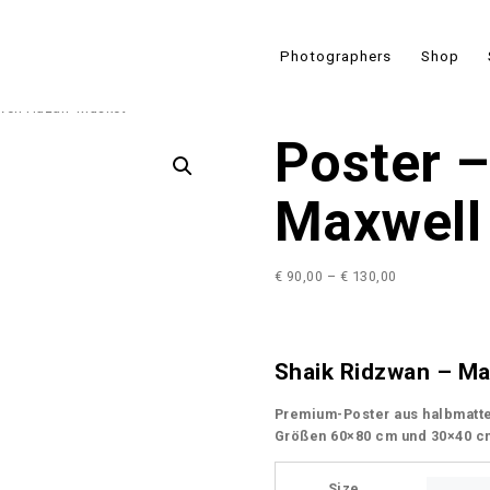
Photographers
Shop
well Hazan ‘Musket’
Poster 
Maxwell
P
€
90,00
–
€
130,00
r
i
c
e
Shaik Ridzwan – Ma
r
a
Premium-Poster aus halbmatte
n
Größen 60×80 cm und 30×40 c
g
e
Size