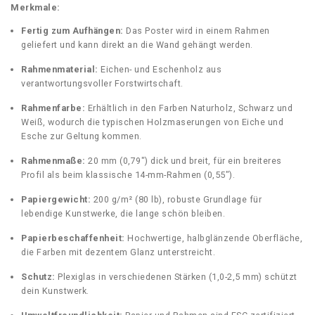
e
Merkmale:
S
Fertig zum Aufhängen:
Das Poster wird in einem Rahmen
a
geliefert und kann direkt an die Wand gehängt werden.
n
d
Rahmenmaterial:
Eichen- und Eschenholz aus
s
verantwortungsvoller Forstwirtschaft.
B
S
Rahmenfarbe:
Erhältlich in den Farben Naturholz, Schwarz und
A
Weiß, wodurch die typischen Holzmaserungen von Eiche und
q
Esche zur Geltung kommen.
u
a
Rahmenmaße:
20 mm (0,79″) dick und breit, für ein breiteres
n
Profil als beim klassische 14-mm-Rahmen (0,55″).
t
Papiergewicht:
200 g/m² (80 lb), robuste Grundlage für
i
lebendige Kunstwerke, die lange schön bleiben.
t
y
Papierbeschaffenheit:
Hochwertige, halbglänzende Oberfläche,
die Farben mit dezentem Glanz unterstreicht.
Schutz:
Plexiglas in verschiedenen Stärken (1,0-2,5 mm) schützt
dein Kunstwerk.