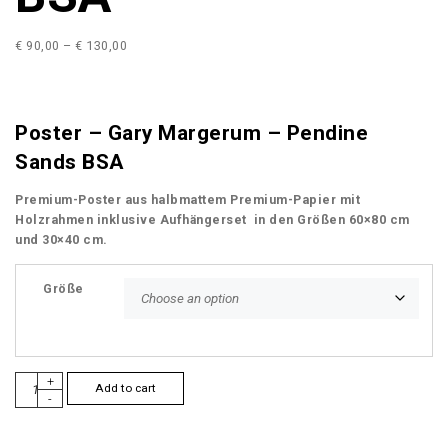
P
€
90,00
–
€
130,00
r
i
c
e
Poster – Gary Margerum – Pendine
r
Sands BSA
a
n
Premium-Poster aus halbmattem Premium-Papier mit
g
Holzrahmen inklusive Aufhängerset in den Größen 60×80 cm
e
und 30×40 cm.
:
€
Größe
9
0
,
0
P
+
0
Add to cart
-
o
t
s
h
t
r