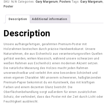
SKU:
N/A
Categories:
Gary Margerum
,
Posters
Tags:
Gary Margerum
,
e
o
Poster
r
u
–
g
G
h
Description
Additional information
a
€
r
Description
y
1
M
3
a
0
Unsere aufhängefertigen, gerahmten Premium-Poster mit
r
,
Holzrahmen bestechen durch präzise Handwerkskunst. Unsere
g
0
Naturrahmen, die aus Eichenholz aus verantwortungsvollen Quellen
e
0
gefräst werden, wirken klassisch, während unsere schwarzen und
r
weißen Rahmen aus Eschenholz einen modernen Akzent setzen.
u
Die natürliche Maserung des Holzes macht jeden Rahmen
m
unverwechselbar und verleiht ihm eine besondere Schönheit und
–
einen eigenen Charakter. Mit unserem schwereren, halbglänzenden
P
Premium-Papier bekommst du ein Kunstwerk, das mit kräftigen
e
Farben und einem dezenten Glanz besticht. Die
n
Oberflächenbehandlung sorgt außerdem für einen zusätzlichen
d
Schutz, der verhindert, dass das Poster mit der Zeit durch Licht oder
i
Feuchtigkeit ausbleicht.
n