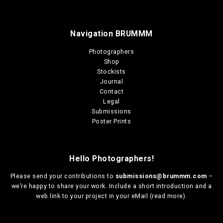
0
h
p
p
,
a
t
t
0
s
i
i
0
Navigation BRUMMM
m
o
o
t
u
h
n
n
Photographers
r
l
s
s
Shop
o
t
m
m
u
Stockists
i
a
a
g
Journal
p
y
y
h
Contact
l
b
b
€
Legal
e
e
e
Submissions
1
v
c
c
3
Poster Prints
a
h
h
0
r
o
o
,
i
s
s
0
a
0
e
e
Hello Photographers!
n
n
n
t
o
o
Please send your contributions to
submissions@brummm.com
–
s
n
n
we’re happy to share your work. Include a short introduction and a
.
t
t
web link to your project in your eMail (
read more
).
T
h
h
h
e
e