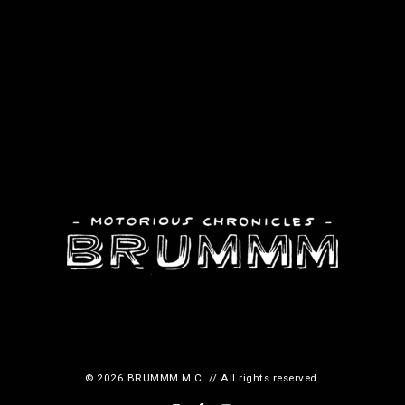
e
p
r
o
d
u
c
t
p
a
g
e
© 2026 BRUMMM M.C. // All rights reserved.