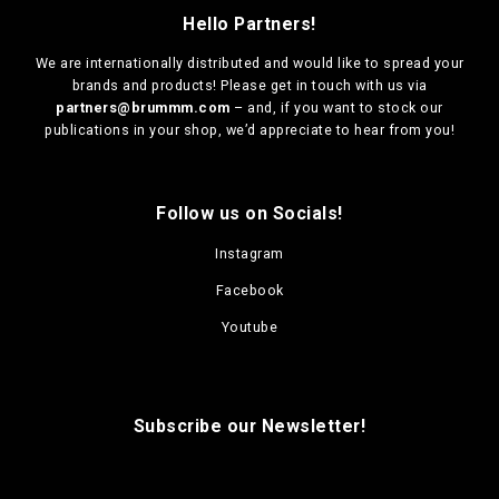
e
p
p
Hello Partners!
o
r
r
p
o
o
We are
internationally distributed
and would like to spread your
t
d
d
brands and products! Please get in touch with us via
i
u
u
partners@brummm.com
– and, if you want to stock our
o
c
c
publications in your shop, we’d appreciate to hear from you!
n
t
t
s
p
p
m
a
a
a
g
g
Follow us on Socials!
y
e
e
b
Instagram
e
Facebook
c
h
Youtube
o
s
e
n
Subscribe our Newsletter!
o
n
t
h