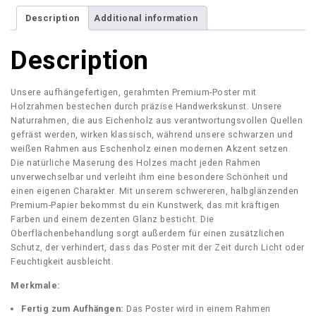
g
H
h
Description
Additional information
e
€
r
Description
m
1
a
3
n
0
Unsere aufhängefertigen, gerahmten Premium-Poster mit
n
,
Holzrahmen bestechen durch präzise Handwerkskunst. Unsere
K
0
Naturrahmen, die aus Eichenholz aus verantwortungsvollen Quellen
ö
0
gefräst werden, wirken klassisch, während unsere schwarzen und
p
weißen Rahmen aus Eschenholz einen modernen Akzent setzen.
f
Die natürliche Maserung des Holzes macht jeden Rahmen
–
unverwechselbar und verleiht ihm eine besondere Schönheit und
H
einen eigenen Charakter. Mit unserem schwereren, halbglänzenden
P
Premium-Papier bekommst du ein Kunstwerk, das mit kräftigen
N
Farben und einem dezenten Glanz besticht. Die
B
Oberflächenbehandlung sorgt außerdem für einen zusätzlichen
M
Schutz, der verhindert, dass das Poster mit der Zeit durch Licht oder
W
Feuchtigkeit ausbleicht.
q
u
Merkmale:
a
Fertig zum Aufhängen:
Das Poster wird in einem Rahmen
n