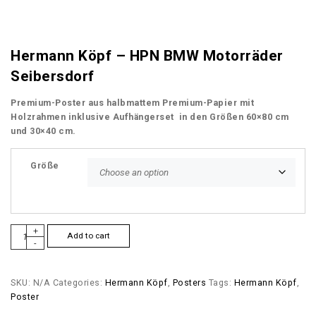
r
i
c
e
Hermann Köpf – HPN BMW Motorräder
r
Seibersdorf
a
n
Premium-Poster aus halbmattem Premium-Papier mit
g
Holzrahmen inklusive Aufhängerset in den Größen 60×80 cm
e
und 30×40 cm.
:
€
Größe
9
0
,
0
P
+
0
Add to cart
-
o
t
s
h
t
r
SKU:
N/A
Categories:
Hermann Köpf
,
Posters
Tags:
Hermann Köpf
,
e
o
Poster
r
u
–