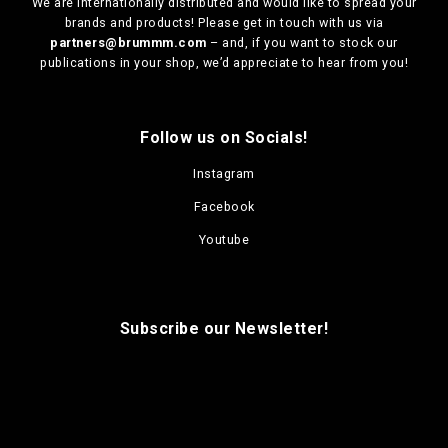
p
We are
internationally distributed
and would like to spread your
t
d
d
t
brands and products! Please get in touch with us via
i
u
u
i
partners@brummm.com
– and, if you want to stock our
o
c
c
o
publications in your shop, we’d appreciate to hear from you!
n
t
t
n
s
p
p
s
m
a
a
m
a
g
g
Follow us on Socials!
a
y
e
e
y
b
Instagram
b
e
e
Facebook
c
c
h
Youtube
h
o
o
s
s
e
e
n
n
Subscribe our Newsletter!
o
o
n
n
t
t
h
h
e
e
p
p
r