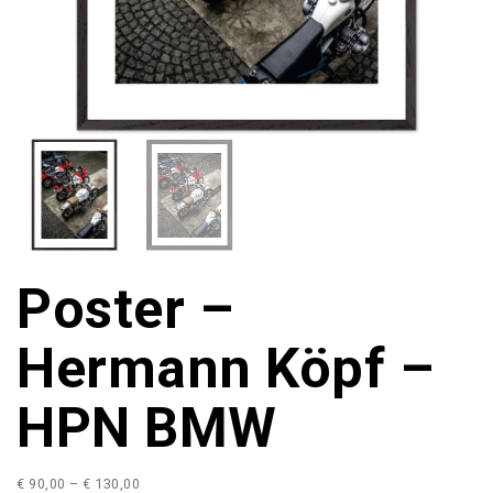
Poster –
Hermann Köpf –
HPN BMW
P
€
90,00
–
€
130,00