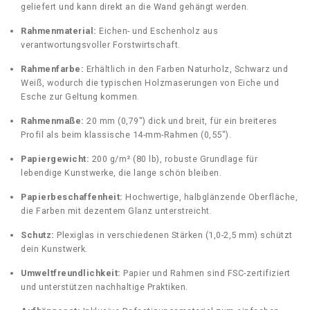
geliefert und kann direkt an die Wand gehängt werden.
t
i
Rahmenmaterial:
Eichen- und Eschenholz aus
t
verantwortungsvoller Forstwirtschaft.
y
Rahmenfarbe:
Erhältlich in den Farben Naturholz, Schwarz und
Weiß, wodurch die typischen Holzmaserungen von Eiche und
Esche zur Geltung kommen.
Rahmenmaße:
20 mm (0,79″) dick und breit, für ein breiteres
Profil als beim klassische 14-mm-Rahmen (0,55″).
Papiergewicht:
200 g/m² (80 lb), robuste Grundlage für
lebendige Kunstwerke, die lange schön bleiben.
Papierbeschaffenheit:
Hochwertige, halbglänzende Oberfläche,
die Farben mit dezentem Glanz unterstreicht.
Schutz:
Plexiglas in verschiedenen Stärken (1,0-2,5 mm) schützt
dein Kunstwerk.
Umweltfreundlichkeit:
Papier und Rahmen sind FSC-zertifiziert
und unterstützen nachhaltige Praktiken.