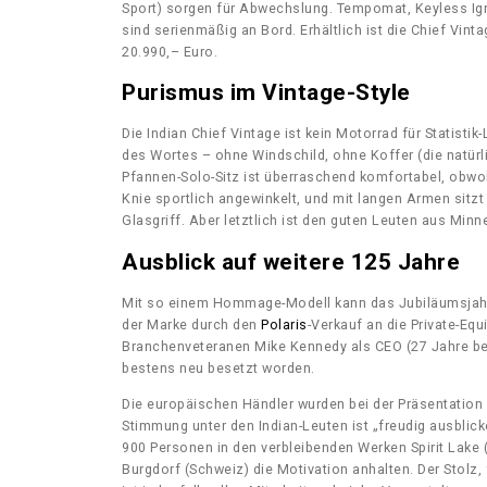
Sport) sorgen für Abwechslung. Tempomat, Keyless Igni
sind serienmäßig an Bord. Erhältlich ist die Chief Vin
20.990,– Euro.
Purismus im Vintage-Style
Die Indian Chief Vintage ist kein Motorrad für Statisti
des Wortes – ohne Windschild, ohne Koffer (die natürl
Pfannen-Solo-Sitz ist überraschend komfortabel, obwoh
Knie sportlich angewinkelt, und mit langen Armen sit
Glasgriff. Aber letztlich ist den guten Leuten aus Minn
Ausblick auf weitere 125 Jahre
Mit so einem Hommage-Modell kann das Jubiläumsjahr g
der Marke durch den
Polaris
-Verkauf an die Private-Eq
Branchenveteranen Mike Kennedy als CEO (27 Jahre bei 
bestens neu besetzt worden.
Die europäischen Händler wurden bei der Präsentation 
Stimmung unter den Indian-Leuten ist „freudig ausblick
900 Personen in den verbleibenden Werken Spirit Lake
Burgdorf (Schweiz) die Motivation anhalten. Der Stolz, 