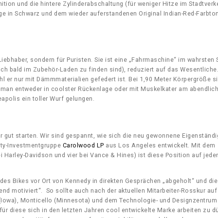
tion und die hintere Zylinderabschaltung (für weniger Hitze im Stadtverk
tage in Schwarz und dem wieder auferstandenen Original Indian-Red-Farbton
k-Liebhaber, sondern für Puristen. Sie ist eine „Fahrmaschine“ im wahrsten 
ich bald im Zubehör-Laden zu finden sind), reduziert auf das Wesentliche
l er nur mit Dämmmaterialien gefedert ist. Bei 1,90 Meter Körpergröße si
zt man entweder in coolster Rückenlage oder mit Muskelkater am abendlic
eapolis ein toller Wurf gelungen.
ut starten. Wir sind gespannt, wie sich die neu gewonnene Eigenständi
uity-Investmentgruppe
Carolwood LP
aus Los Angeles entwickelt. Mit dem
Harley-Davidson und vier bei Vance & Hines) ist diese Position auf jeden
des Bikes vor Ort von Kennedy in direkten Gesprächen „abgeholt“ und die
end motiviert“. So sollte auch nach der aktuellen Mitarbeiter-Rosskur auf
 (Iowa), Monticello (Minnesota) und dem Technologie- und Designzentrum 
für diese sich in den letzten Jahren cool entwickelte Marke arbeiten zu d