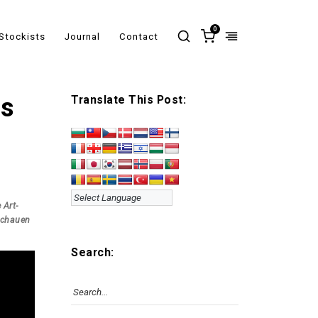
0
Stockists
Journal
Contact
ns
Translate This Post:
 Art-
schauen
Search: