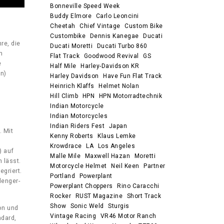
Bonneville Speed Week
Buddy Elmore
Carlo Leoncini
Cheetah
Chief Vintage
Custom Bike
Custombike
Dennis Kanegae
Ducati
re, die
Ducati Moretti
Ducati Turbo 860
n
Flat Track
Goodwood Revival
GS
e
Half Mile
Harley-Davidson KR
n)
Harley Davidson
Have Fun Flat Track
Heinrich Klaffs
Helmet Nolan
Hill Climb
HPN
HPN Motorradtechnik
Indian Motorcycle
Indian Motorcycles
Indian Riders Fest
Japan
. Mit
Kenny Roberts
Klaus Lemke
,
Krowdrace
LA
Los Angeles
) auf
Malle Mile
Maxwell Hazan
Moretti
 lässt.
Motorcycle Helmet
Neil Keen
Partner
griert.
Portland
Powerplant
lenger-
Powerplant Choppers
Rino Caracchi
Rocker
RUST Magazine
Short Track
Show
Sonic Weld
Sturgis
on und
Vintage Racing
VR46 Motor Ranch
ndard,