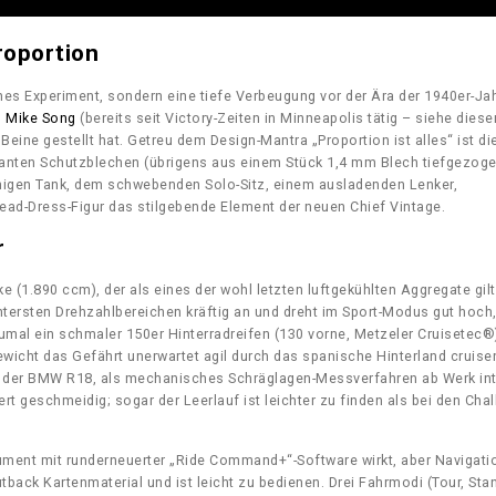
roportion
ches Experiment, sondern eine tiefe Verbeugung vor der Ära der 1940er-Jah
d
Mike Song
(bereits seit Victory-Zeiten in Minneapolis tätig – siehe diese
e Beine gestellt hat. Getreu dem Design-Mantra „Proportion ist alles“ ist di
ten Schutzblechen (übrigens aus einem Stück 1,4 mm Blech tiefgezoge
igen Tank, dem schwebenden Solo-Sitz, einem ausladenden Lenker,
ead-Dress-Figur das stilgebende Element der neuen Chief Vintage.
r
 (1.890 ccm), der als eines der wohl letzten luftgekühlten Aggregate gilt
ersten Drehzahlbereichen kräftig an und dreht im Sport-Modus gut hoch
umal ein schmaler 150er Hinterradreifen (130 vorne, Metzeler Cruisetec®
icht das Gefährt unerwartet agil durch das spanische Hinterland cruisen
ei der BMW R18, als mechanisches Schräglagen-Messverfahren ab Werk inte
t geschmeidig; sogar der Leerlauf ist leichter zu finden als bei den Chal
trument mit runderneuerter „Ride Command+“-Software wirkt, aber Navigati
tback Kartenmaterial und ist leicht zu bedienen. Drei Fahrmodi (Tour, Sta