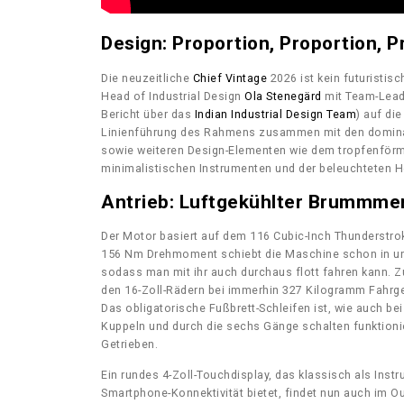
Design: Proportion, Proportion, P
Die neuzeitliche
Chief Vintage
2026 ist kein futuristis
Head of Industrial Design
Ola Stenegärd
mit Team-Lea
Bericht über das
Indian Industrial Design Team
) auf di
Linienführung des Rahmens zusammen mit den dominan
sowie weiteren Design-Elementen wie dem tropfenförm
minimalistischen Instrumenten und der beleuchteten H
Antrieb: Luftgekühlter Brummme
Der Motor basiert auf dem 116 Cubic-Inch Thunderstroke
156 Nm Drehmoment schiebt die Maschine schon in unt
sodass man mit ihr auch durchaus flott fahren kann. Z
den 16-Zoll-Rädern bei immerhin 327 Kilogramm Fahrgew
Das obligatorische Fußbrett-Schleifen ist, wie auch b
Kuppeln und durch die sechs Gänge schalten funktionier
Getrieben.
Ein rundes 4-Zoll-Touchdisplay, das klassisch als Ins
Smartphone-Konnektivität bietet, findet nun auch im Ou