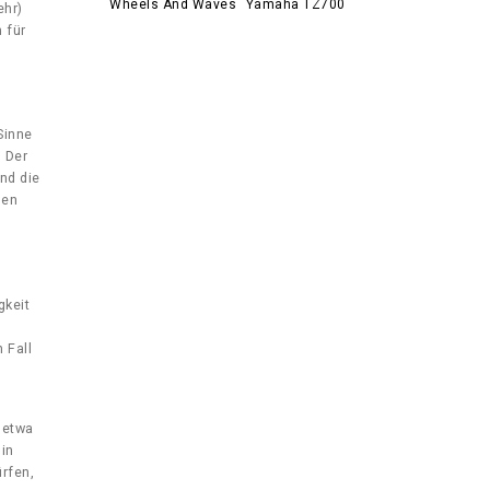
Wheels And Waves
Yamaha TZ700
ehr)
 für
Sinne
. Der
nd die
hen
gkeit
 Fall
 etwa
in
ürfen,