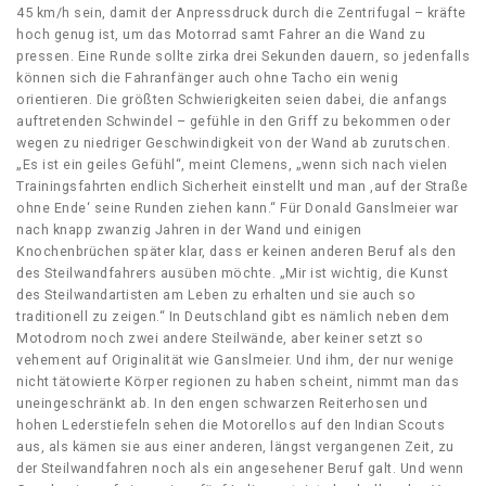
45 km/h sein, damit der Anpressdruck durch die Zentrifugal – kräfte
hoch genug ist, um das Motorrad samt Fahrer an die Wand zu
pressen. Eine Runde sollte zirka drei Sekunden dauern, so jedenfalls
können sich die Fahranfänger auch ohne Tacho ein wenig
orientieren. Die größten Schwierigkeiten seien dabei, die anfangs
auftretenden Schwindel – gefühle in den Griff zu bekommen oder
wegen zu niedriger Geschwindigkeit von der Wand ab zurutschen.
„Es ist ein geiles Gefühl“, meint Clemens, „wenn sich nach vielen
Trainingsfahrten endlich Sicherheit einstellt und man ,auf der Straße
ohne Ende‘ seine Runden ziehen kann.“ Für Donald Ganslmeier war
nach knapp zwanzig Jahren in der Wand und einigen
Knochenbrüchen später klar, dass er keinen anderen Beruf als den
des Steilwandfahrers ausüben möchte. „Mir ist wichtig, die Kunst
des Steilwandartisten am Leben zu erhalten und sie auch so
traditionell zu zeigen.“ In Deutschland gibt es nämlich neben dem
Motodrom noch zwei andere Steilwände, aber keiner setzt so
vehement auf Originalität wie Ganslmeier. Und ihm, der nur wenige
nicht tätowierte Körper regionen zu haben scheint, nimmt man das
uneingeschränkt ab. In den engen schwarzen Reiterhosen und
hohen Lederstiefeln sehen die Motorellos auf den Indian Scouts
aus, als kämen sie aus einer anderen, längst vergangenen Zeit, zu
der Steilwandfahren noch als ein angesehener Beruf galt. Und wenn