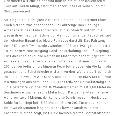
Ganslmeier auf eine seiner fünf Indians steigt, den bollernden V-
Twin auf Touren bringt, sieht man sofort, dass er seinen Job mit
Stolz präsentiert.
Mit eleganter Leichtigkeit zieht er die ersten Runden seiner Show
noch sitzend, was er aber dann Die Fahrzeuge Das Lieblings-
Arbeitsgerät des Steilwandfahrers ist die Indian Scout 101, die
wegen ihres niedrigen Schwerpunkts (noch unter der Radachse) und
der robusten Bauart das ideale Fahrzeug darstellt. Das Fahrzeug mit
dem 750-ccm-V-Twin wurde zwischen 1927 und 1931 gebaut, leistet
18 PS, besitzt eine Dreigang-Hand-Tankschaltung und Fußkupplung.
Fünf dieser edlen Stücke werden im Motodrom gehegt, gepflegt und
eingesetzt. Das Steilwand- Fahrschulfahrzeug ist eine Honda CM
200, bei der lediglich die hinteren Federbeine gegen ein Vierkantrohr
getauscht und Schutzbleche entfernt wurden. Weiters befinden sich
im Fuhrpark zwei BMW R 51/2-Motorräder und ein BMW Dixie Formel
V-Rennwagen aus dem Jahr 1928. Die Steilwand Der vollständig aus
Holz gefertigte Zylinder mit 18 Wandelementen misst 9,80 Meter im
Durchmesser und ist sechs Meter hoch. Der Zentral-Mast hat eine
Höhe von zwölf Metern, der komplette Durchmesser inklusive der
Sohle-Balken liegt bei 15,20 Metern. Bis zu 200 Zuschauer können
die etwa elf Minuten lang dauernde Show bewundern. in den
nächsten Minuten zeigt, ist für die meisten Normal-Motorradfahrer