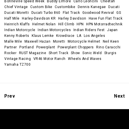
Bonneville Speed Week
Buddy Elmore
Carlo Leoncini
Cheetah
Chief Vintage
Custom Bike
Custombike
Dennis Kanegae
Ducati
Ducati Moretti
Ducati Turbo 860
Flat Track
Goodwood Revival
GS
Half Mile
Harley-Davidson KR
Harley Davidson
Have Fun Flat Track
Heinrich Klaffs
Helmet Nolan
Hill Climb
HPN
HPN Motorradtechnik
Indian Motorcycle
Indian Motorcycles
Indian Riders Fest
Japan
Kenny Roberts
Klaus Lemke
Krowdrace
LA
Los Angeles
Malle Mile
Maxwell Hazan
Moretti
Motorcycle Helmet
Neil Keen
Partner
Portland
Powerplant
Powerplant Choppers
Rino Caracchi
Rocker
RUST Magazine
Short Track
Show
Sonic Weld
Sturgis
Vintage Racing
VR46 Motor Ranch
Wheels And Waves
Yamaha TZ700
Prev
Next