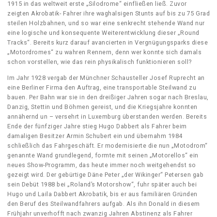
1915 in das weltweit erste „Silodrome“ einfließen ließ. Zuvor
zeigten Akrobatik- Fahrer ihre waghalsigen Stunts auf bis zu 75 Grad
steilen Holzbahnen, und so war eine senkrecht stehende Wand nur
eine logische und konsequente Weiterentwicklung dieser „Round
Tracks“. Bereits kurz darauf avancierten in Vergnügungsparks diese
„Motordromes“ zu wahren Rennern, denn wer konnte sich damals
schon vorstellen, wie das rein physikalisch funktionieren soll?
Im Jahr 1928 vergab der Münchner Schausteller Josef Ruprecht an
eine Berliner Firma den Auftrag, eine transportable Steilwand zu
bauen. Per Bahn war sie in den dreißiger Jahren sogar nach Breslau,
Danzig, Stettin und Böhmen gereist, und die Kriegsjahre konnten
annähernd un – versehrt in Luxemburg überstanden werden. Bereits
Ende der fünfziger Jahre stieg Hugo Dabbert als Fahrer beim
damaligen Besitzer Armin Schubert ein und übernahm 1984
schließlich das Fahrgeschäft. Er modernisierte die nun „Motodrom“
genannte Wand grundlegend, formte mit seinen „Motorellos“ ein
neues Show-Programm, das heute immer noch weitgehendst so
gezeigt wird. Der gebürtige Däne Peter „der Wikinger“ Petersen gab
sein Debüt 1988 bei „Roland’s Motorshow“, fuhr später auch bei
Hugo und Laila Dabbert Akrobatik, bis er aus familiären Gründen
den Beruf des Steilwandfahrers aufgab. Als ihn Donald in diesem
Frühjahr unverhofft nach zwanzig Jahren Abstinenz als Fahrer