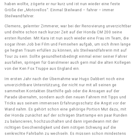
haben wollte, zögerte er nur kurz und ist nun wieder eine feste
Größe der „Motorellos“. Einmal Steilwand – fahrer – immer
Steilwandfahrer.
Clemens, gelernter Zimmerer, war bei der Renovierung unverzichtbar
und drehte schon nach kurzer Zeit auf der Honda CM 200 seine
ersten Runden. Mit Kara ist nun auch wieder eine Frau im Team, die
sogar ihren Job bei Film und Fernsehen aufgab, um sich ihren lange
ge hegten Traum erfüllen zu können, als Steilwandfahrerin mit auf
Tour zu sein. Sollte gesundheitsbedingt einmal einer seiner Fahrer
ausfallen, springen für Ganslmeier auch gern mal die alten Kollegen
von der Ken Fox Truppe aus England ein.
Im ersten Jahr nach der Übernahme war Hugo Dabbert noch eine
unverzichtbare Unterstützung, der nicht nur mit all seinen ge
sammelten Kontakten Starthilfe gab oder die Ansagen auf der
Parade übernahm, sondern auch den neuen Fahrern mit Tipps und
Tricks aus seinem immensen Erfahrungsschatz die Angst vor der
Wand nahm. Es gehört schon eine gehörige Portion Mut dazu, mit
der Honda zunächst auf der schrägen Startrampe ein paar Runden
zu balancieren, hochzuschalten und dann irgendwann mit der
richtigen Geschwindigkeit und dem nötigen Schwung auf die
senkrechte Fahrbahn zu wechseln. Es müssen schon mindestens