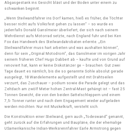
Abgasgestank ins Gesicht bläst und der Boden unter einem zu
schwanken beginnt.
„Wenn Steilwandfahrer ins Dorf kamen, hieß es früher, die Töchter
besser nicht aufs Volksfest gehen zu lassen“ – so wurde es
jedenfalls Donald Ganslmeier überliefert, der sich nach seinem
Wehrdienst aufs Motorrad setzte, nach England fuhr und bei Ken
Fox das Handwerk des Steilwandakrobaten erlernte. „Ein
Steilwandfahrer muss hart arbeiten und was aushalten können“,
denn für sein „Original Motodrom“, das Ganslmeier im vorigen Jahr
seinem früheren Chef Hugo Dabbert ab – kaufte und von Grund auf
renoviert hat, kann er keine Diskotänzer ge – brauchen. Gut zwei
Tage dauert es nämlich, bis die so genannte Sohle absolut gerade
ausgelegt, 18 Wandelemente aufgestellt und mit Drahtseilen
verzurrt, das Zuschauer – podium sowie die Parade gelegt und das
Zeltdach am zwölf Meter hohen Zentral-Mast gehängt ist – fast 25
Tonnen Gewicht, die von den beiden Sattelschleppern und einem
7,5- Tonner runter und nach dem Engagement wieder aufgeladen
werden möchten. Nur mit Muskelkraft, versteht sich.
Die Konstruktion einer Steilwand, gern auch „Todeswand“ genannt,
geht zurück auf die Erfahrungen und Baupläne, die der ehemalige
USamerikanische Indian-Werksrennfahrer Earle Armstrong gegen