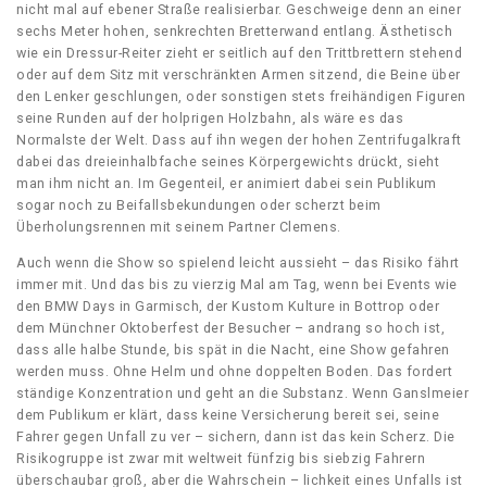
nicht mal auf ebener Straße realisierbar. Geschweige denn an einer
sechs Meter hohen, senkrechten Bretterwand entlang. Ästhetisch
wie ein Dressur-Reiter zieht er seitlich auf den Trittbrettern stehend
oder auf dem Sitz mit verschränkten Armen sitzend, die Beine über
den Lenker geschlungen, oder sonstigen stets freihändigen Figuren
seine Runden auf der holprigen Holzbahn, als wäre es das
Normalste der Welt. Dass auf ihn wegen der hohen Zentrifugalkraft
dabei das dreieinhalbfache seines Körpergewichts drückt, sieht
man ihm nicht an. Im Gegenteil, er animiert dabei sein Publikum
sogar noch zu Beifallsbekundungen oder scherzt beim
Überholungsrennen mit seinem Partner Clemens.
Auch wenn die Show so spielend leicht aussieht – das Risiko fährt
immer mit. Und das bis zu vierzig Mal am Tag, wenn bei Events wie
den BMW Days in Garmisch, der Kustom Kulture in Bottrop oder
dem Münchner Oktoberfest der Besucher – andrang so hoch ist,
dass alle halbe Stunde, bis spät in die Nacht, eine Show gefahren
werden muss. Ohne Helm und ohne doppelten Boden. Das fordert
ständige Konzentration und geht an die Substanz. Wenn Ganslmeier
dem Publikum er klärt, dass keine Versicherung bereit sei, seine
Fahrer gegen Unfall zu ver – sichern, dann ist das kein Scherz. Die
Risikogruppe ist zwar mit weltweit fünfzig bis siebzig Fahrern
überschaubar groß, aber die Wahrschein – lichkeit eines Unfalls ist