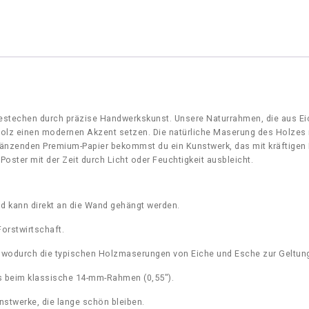
,
r
0
é
0
l
i
e
n
J
a
stechen durch präzise Handwerkskunst. Unsere Naturrahmen, die aus Eic
m
lz einen modernen Akzent setzen. Die natürliche Maserung des Holzes 
e
länzenden Premium-Papier bekommst du ein Kunstwerk, das mit kräftigen
s
oster mit der Zeit durch Licht oder Feuchtigkeit ausbleicht.
–
D
i
r
d kann direkt an die Wand gehängt werden.
t
orstwirtschaft.
Q
u
ß, wodurch die typischen Holzmaserungen von Eiche und Esche zur Geltu
a
k
 als beim klassische 14-mm-Rahmen (0,55″).
e
G
nstwerke, die lange schön bleiben.