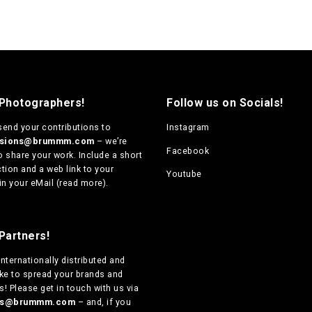
c
t
9
t
h
0
h
a
,
a
s
0
s
m
0
m
t
u
u
h
l
 Photographers!
Follow us on Socials!
r
l
t
o
t
i
send your contributions to
Instagram
u
i
p
g
ssions@brummm.com
– we’re
p
Facebook
l
h
o share your work. Include a short
l
€
e
tion and a web link to your
Youtube
e
v
in your eMail (
read more
).
1
v
a
3
a
r
0
r
i
,
i
Partners!
0
a
a
0
n
n
internationally distributed
and
t
t
ike to spread your brands and
s
s
! Please get in touch with us via
.
.
ers@brummm.com
– and, if you
T