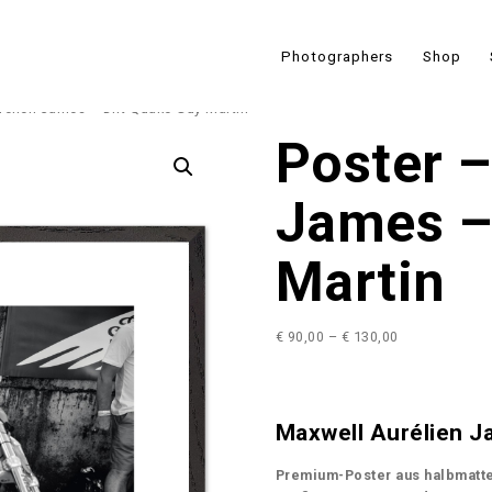
Photographers
Shop
rélien James – Dirt Quake Guy Martin
Poster –
James –
Martin
P
€
90,00
–
€
130,00
r
i
c
e
Maxwell Aurélien J
r
a
Premium-Poster aus halbmatte
n