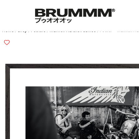
Home
/
Shop
/
Posters
/
Maxwell Aurélien James
/ Poster – Maxwell Au