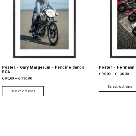
Poster – Gary Margerum – Pendine Sands
Poster – Hermann
BSA
P
€
90,00
–
€
130,00
P
€
90,00
–
€
130,00
r
r
i
T
Select options
i
c
Select options
h
c
e
i
e
r
s
r
a
a
p
n
n
g
r
g
e
o
e
:
d
:
€
u
€