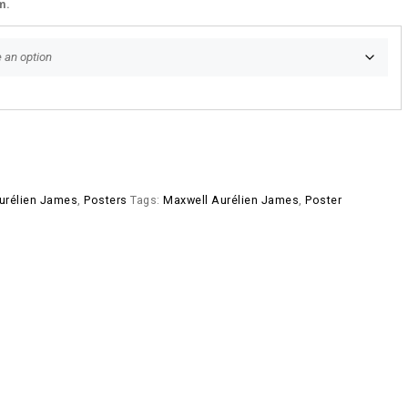
m.
urélien James
,
Posters
Tags:
Maxwell Aurélien James
,
Poster