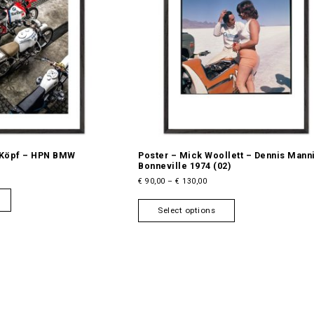
 Köpf – HPN BMW
Poster – Mick Woollett – Dennis Mann
Bonneville 1974 (02)
P
€
90,00
–
€
130,00
T
r
T
h
i
Select options
h
i
c
i
s
e
s
r
p
a
p
r
n
r
o
g
o
d
e
d
u
:
u
€
c