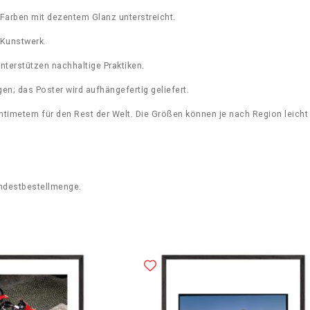
u
Farben mit dezentem Glanz unterstreicht.
y
M
 Kunstwerk.
a
r
nterstützen nachhaltige Praktiken.
t
i
n; das Poster wird aufhängefertig geliefert.
n
ntimetern für den Rest der Welt. Die Größen können je nach Region leicht 
q
u
a
n
t
i
ndestbestellmenge.
t
y