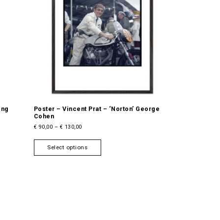
ing
Poster – Vincent Prat – ‘Norton’ George
Cohen
P
€
90,00
–
€
130,00
r
T
i
Select options
h
c
i
e
s
r
a
p
n
r
g
o
e
d
:
u
€