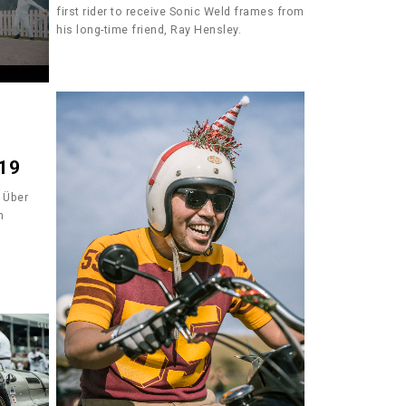
first rider to receive Sonic Weld frames from
his long-time friend, Ray Hensley.
19
 Über
n