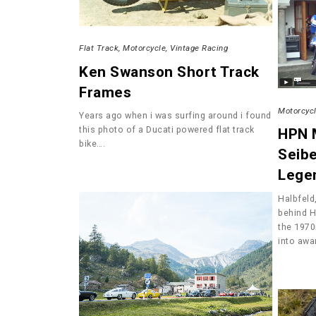
Flat Track
Motorcycle
Vintage Racing
Ken Swanson Short Track
Frames
Motorcyc
Years ago when i was surfing around i found
this photo of a Ducati powered flat track
HPN 
bike….
Seib
Lege
Halbfeld
behind H
the 1970
into awa