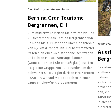
Car
Motorcycle
Vintage Racing
Bernina Gran Tourismo
Bergrennen, CH
Zum mittlerweile vierten Male wurde 22. und
23. September das Bernina Bergrennen von
La Rösa bis zur Passhöhe über eine Strecke
Motorcyc
von 5,7 km durchgeführt. Bei bestem Wetter
Auerb
trafen sich etwa 65 historische Rennwagen
und fuhren in zwei Wertungsklassen
Berg
(Competition und Gleichmäßigkeit) auf den
Das ehe
Berg. Eine Gruppe von 13 Freunden um den
südbayer
Schweizer Otto Ziegler durften ihre Nortons,
Jahren z
BSAs, BMWs und Motosacoches in einer
sich im 
Gruppen-Showfahrt präsentieren.
ortsansä
gab, ein
Autor ist
in diese
die Veran