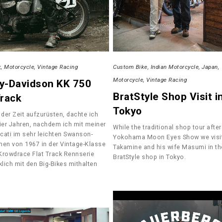
Custom Bike
Indian Motorcycle
Japan
k
Motorcycle
Vintage Racing
Motorcycle
Vintage Racing
ey-Davidson KK 750
BratStyle Shop Visit i
Track
Tokyo
 der Zeit aufzurüsten, dachte ich
vier Jahren, nachdem ich mit meiner
While the traditional shop tour afte
cati im sehr leichten Swanson-
Yokohama Moon Eyes Show we visi
men von 1967 in der Vintage-Klasse
Takamine and his wife Masumi in th
Krowdrace Flat Track Rennserie
BratStyle shop in Tokyo.
klich mit den Big-Bikes mithalten