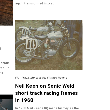
again transformed into a…
n
r annual
ted Go
eir
Flat Track
Motorcycle
Vintage Racing
Neil Keen on Sonic Weld
short track racing frames
in 1968
In 1968 Neil Keen (10) made history as the