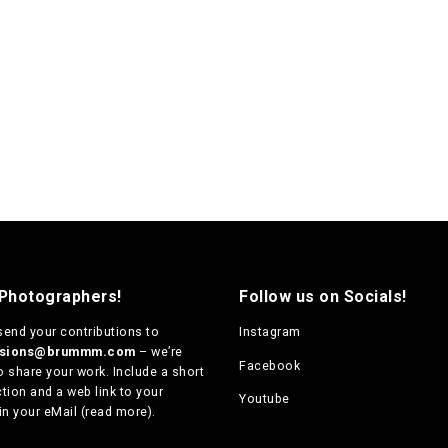
 Photographers!
Follow us on Socials!
send your contributions to
Instagram
ssions@brummm.com
– we’re
Facebook
o share your work. Include a short
tion and a web link to your
Youtube
in your eMail (
read more
).