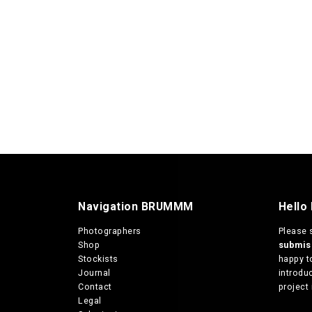
Navigation BRUMMM
Hello
Photographers
Please 
Shop
submi
Stockists
happy t
Journal
introduc
Contact
project 
Legal