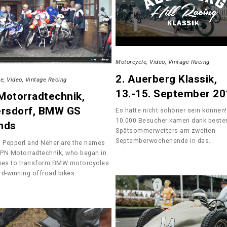
Motorcycle
Video
Vintage Racing
2. Auerberg Klassik,
le
Video
Vintage Racing
13.-15. September 20
Motorradtechnik,
ersdorf, BMW GS
Es hätte nicht schöner sein können!
10.000 Besucher kamen dank beste
nds
Spätsommerwetters am zweiten
Septemberwochenende in das…
, Pepperl and Neher are the names
PN Motorradtechnik, who began in
ies to transform BMW motorcycles
rd-winning offroad bikes.