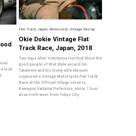
Flat Track
Japan
Motorcycle
Vintage Racing
Okie Dokie Vintage Flat
wood
Track Race, Japan, 2018
Two days after Yokohama Hot Rod Show the
ival
good people of Brat Style around Go
 a look
Takamine and his lovely wife Masumi
s.
organized a Vintage Motorcycle Flat Track
Race at the Offroad Village close to
Kawagoe Saitama Prefecture, about 1 hour
drive north-west from Tokyo City.