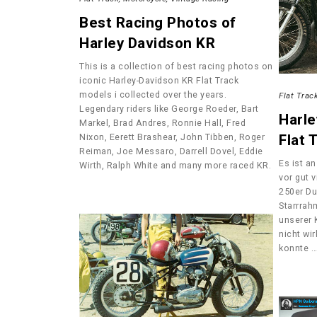
Best Racing Photos of
Harley Davidson KR
This is a collection of best racing photos on
iconic Harley-Davidson KR Flat Track
models i collected over the years.
Flat Trac
Legendary riders like George Roeder, Bart
Harl
Markel, Brad Andres, Ronnie Hall, Fred
Flat 
Nixon, Eerett Brashear, John Tibben, Roger
Reiman, Joe Messaro, Darrell Dovel, Eddie
Es ist an
Wirth, Ralph White and many more raced KR.
vor gut 
250er Du
Starrrah
unserer 
nicht wir
konnte …