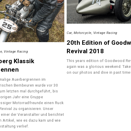
Car
Motorcycle
Vintage Racing
20th Edition of Good
Revival 2018
le
Vintage Racing
erg Klassik
This years edition of Goodwood Rev
again was a glorious weekend. Take
rennen
on our photos and dive in past time
malige Auerbergrennen im
ischen Bernbeuren wurde vor 30
um letzten mal durchgeführt, bis
vorigen Jahr eine Gruppe
ssiger Motorradfreunde einen Ruck
 Revival zu organisieren. Unser
 einer der Veranstalter und berichtet
m Artikel, wie es dazu kam und wie
staltung verlief.